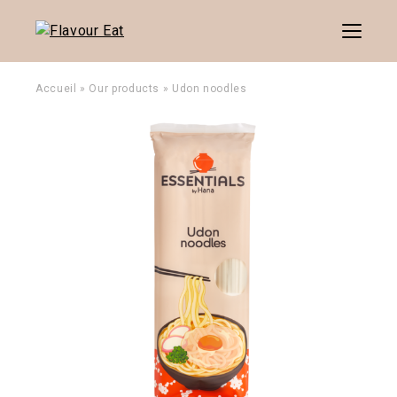
Menu
Accueil
»
Our products
»
Udon noodles