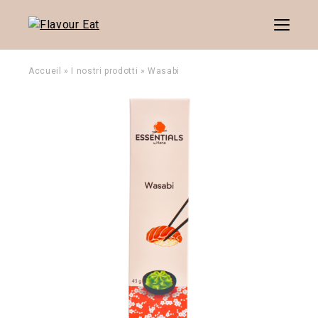
Menu
Accueil
»
I nostri prodotti
»
Wasabi