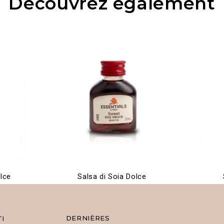
Découvrez également
olce
Salsa di Soia Dolce
DERNIÈRES
I