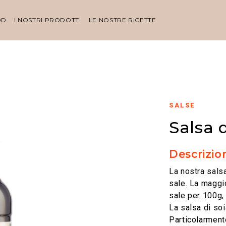
OD
I NOSTRI PRODOTTI
LE NOSTRE RICETTE
SALSE
Salsa d
Descrizio
La nostra salsa
sale. La maggi
sale per 100g,
La salsa di so
Particolarment