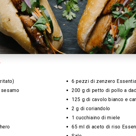
i
ritato)
6 pezzi di zenzero Essentia
di sesamo
200 g di petto di pollo a dad
125 g di cavolo bianco e car
2 g di coriandolo
1 cucchiaino di miele
chero
65 ml di aceto di riso Esse
Sale