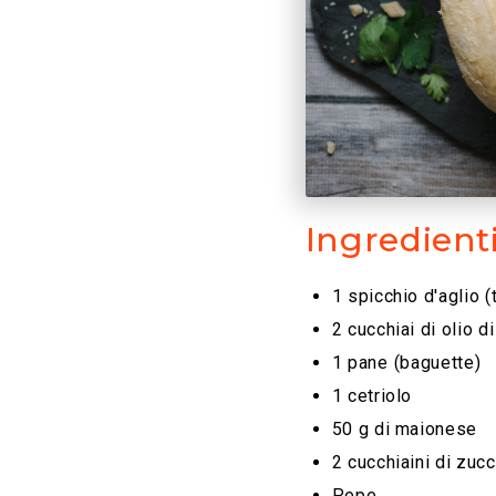
Ingredient
1 spicchio d'aglio (t
2 cucchiai di olio 
1 pane ⁠(baguette)
1 cetriolo
50 g di maionese
2 cucchiaini di zuc
Pepe