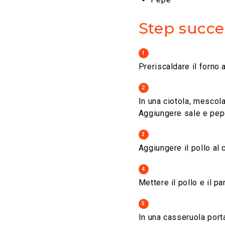
Step succe
1
Preriscaldare il forno a
2
In una ciotola, mescolar
Aggiungere sale e pep
3
Aggiungere il pollo al
4
Mettere il ​​pollo e il 
5
In una casseruola porta