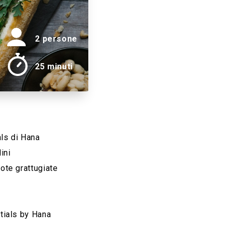
2 persone
25 minuti
ls di Hana
ini
ote grattugiate
ntials by Hana