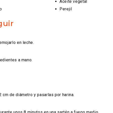
Aceite vegetal
o
Perejil
guir
emojarlo en leche.
redientes a mano.
 cm de diámetro y pasarlas por harina.
durante unos 8 minutos en una sartén a fuego medio.