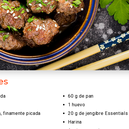
es
ada
60 g de pan
1 huevo
a, finamente picada
20 g de jengibre Essentials
Harina