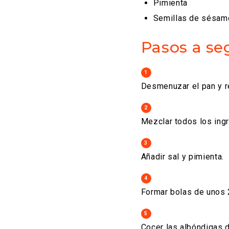
Pimienta
Semillas de sésam
Pasos a se
1
Desmenuzar el pan y r
2
Mezclar todos los ing
3
Añadir sal y pimienta.
4
Formar bolas de unos 2
5
Cocer las albóndigas 