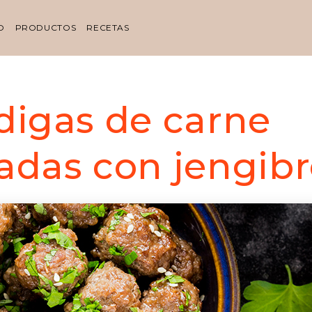
O
PRODUCTOS
RECETAS
digas de carne
adas con jengibr